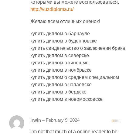
которыми вы можете воспользоваться.
http://vuzdiploma.ru/
Желаю всем отличных оценок!
купить диплом в барнауле
купить диплом в буденновске
купить свидетельство о заключении брака
купить диплом в северске
купить диплом в кинешме
купить диплом в ноябрьске
купить диплом о среднем специальном
купить диплом в чапаевске
купить диплом в бердске
купить диплом в новомосковске
Irwin
–
February 9, 2024
1
ou
I’m not that much of a online reader to be
t
of