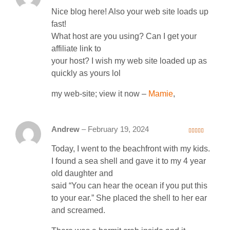
1
ou
Nice blog here! Also your web site loads up
t
of
5
fast!
What host are you using? Can I get your
affiliate link to
your host? I wish my web site loaded up as
quickly as yours lol
my web-site; view it now –
Mamie
,
Andrew
–
February 19, 2024
3
out
of 5
Today, I went to the beachfront with my kids.
I found a sea shell and gave it to my 4 year
old daughter and
said “You can hear the ocean if you put this
to your ear.” She placed the shell to her ear
and screamed.