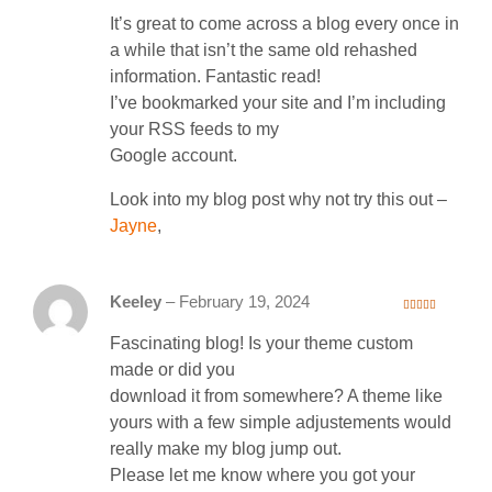
It’s great to come across a blog every once in
a while that isn’t the same old rehashed
information. Fantastic read!
I’ve bookmarked your site and I’m including
your RSS feeds to my
Google account.
Look into my blog post why not try this out –
Jayne
,
Keeley
–
February 19, 2024
3
out
of 5
Fascinating blog! Is your theme custom
made or did you
download it from somewhere? A theme like
yours with a few simple adjustements would
really make my blog jump out.
Please let me know where you got your