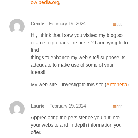
owlpedia.org
,
Cecile
–
February 19, 2024
1
ou
Hi, i think that i saw you visited my blog so
t
of
5
i came to go back the prefer?.I am trying to to
find
things to enhance my web site!I suppose its
adequate to make use of some of your
ideas!!
My web-site :: investigate this site (
Antonetta
)
Laurie
–
February 19, 2024
2
out
Appreciating the persistence you put into
of 5
your website and in depth information you
offer.