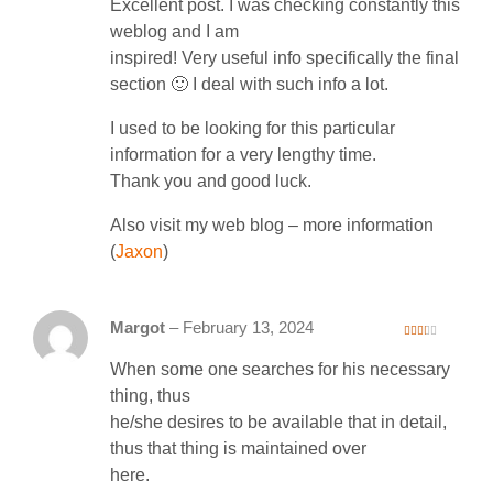
Excellent post. I was checking constantly this
weblog and I am
inspired! Very useful info specifically the final
section 🙂 I deal with such info a lot.
I used to be looking for this particular
information for a very lengthy time.
Thank you and good luck.
Also visit my web blog – more information
(
Jaxon
)
Margot
–
February 13, 2024
2
out
When some one searches for his necessary
of 5
thing, thus
he/she desires to be available that in detail,
thus that thing is maintained over
here.