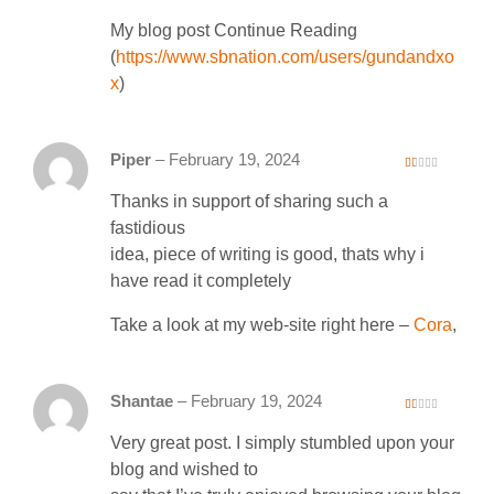
My blog post Continue Reading
(
https://www.sbnation.com/users/gundandxo
x
)
Piper
–
February 19, 2024
1
ou
Thanks in support of sharing such a
t
of
5
fastidious
idea, piece of writing is good, thats why i
have read it completely
Take a look at my web-site right here –
Cora
,
Shantae
–
February 19, 2024
1
ou
Very great post. I simply stumbled upon your
t
of
5
blog and wished to