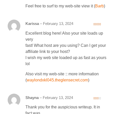
Feel free to surf to my web-site view it (
Barb
)
Karissa
–
February 13, 2024
3
out
of 5
Excellent blog here! Also your site loads up
very
fast! What host are you using? Can I get your
affiliate link to your host?
I wish my web site loaded up as fast as yours
lol
Also visit my web-site :: more information
(
waylondxkl045.theglensecret.com
)
Shayna
–
February 13, 2024
2
out
Thank you for the auspicious writeup. It in
of 5
fact was