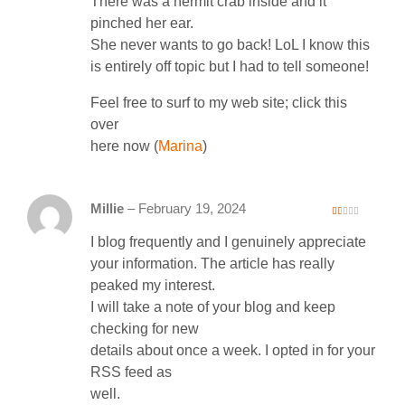
There was a hermit crab inside and it
pinched her ear.
She never wants to go back! LoL I know this
is entirely off topic but I had to tell someone!
Feel free to surf to my web site; click this
over
here now (
Marina
)
Millie
–
February 19, 2024
1
ou
I blog frequently and I genuinely appreciate
t
of
5
your information. The article has really
peaked my interest.
I will take a note of your blog and keep
checking for new
details about once a week. I opted in for your
RSS feed as
well.