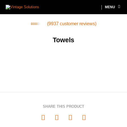
MENU
(
9937
customer reviews)
5
9935
2.52
out of
based
on
Towels
custo
mer
rating
s
SHARE THIS PRODUCT