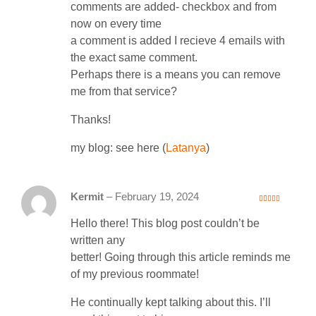
comments are added- checkbox and from
now on every time
a comment is added I recieve 4 emails with
the exact same comment.
Perhaps there is a means you can remove
me from that service?
Thanks!
my blog: see here (
Latanya
)
Kermit
–
February 19, 2024
4
out of 5
Hello there! This blog post couldn’t be
written any
better! Going through this article reminds me
of my previous roommate!
He continually kept talking about this. I’ll