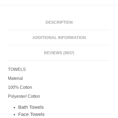
DESCRIPTION
ADDITIONAL INFORMATION
REVIEWS (9937)
TOWELS
Material
100% Cotton
Polyester/ Cotton
Bath Towels
Face Towels