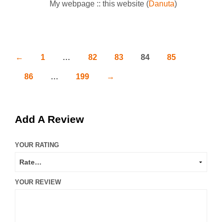
My webpage :: this website (
Danuta
)
←
1
…
82
83
84
85
86
…
199
→
Add A Review
YOUR RATING
YOUR REVIEW