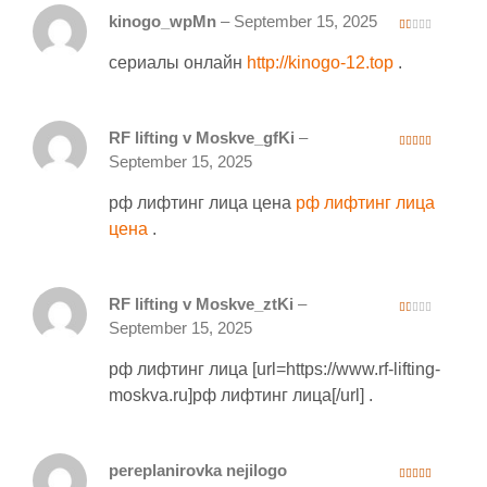
kinogo_wpMn
–
September 15, 2025
1
ou
сериалы онлайн
http://kinogo-12.top
.
t
of
5
RF lifting v Moskve_gfKi
–
3
out
September 15, 2025
of 5
рф лифтинг лица цена
рф лифтинг лица
цена
.
RF lifting v Moskve_ztKi
–
1
September 15, 2025
ou
t
of
рф лифтинг лица [url=https://www.rf-lifting-
5
moskva.ru]рф лифтинг лица[/url] .
pereplanirovka nejilogo