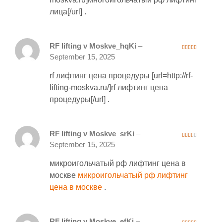
лица[/url] .
RF lifting v Moskve_hqKi
–
3
out
September 15, 2025
of 5
rf лифтинг цена процедуры [url=http://rf-
lifting-moskva.ru/]rf лифтинг цена
процедуры[/url] .
RF lifting v Moskve_srKi
–
2
September 15, 2025
out
of 5
микроигольчатый рф лифтинг цена в
москве
микроигольчатый рф лифтинг
цена в москве
.
RF lifting v Moskve_efKi
–