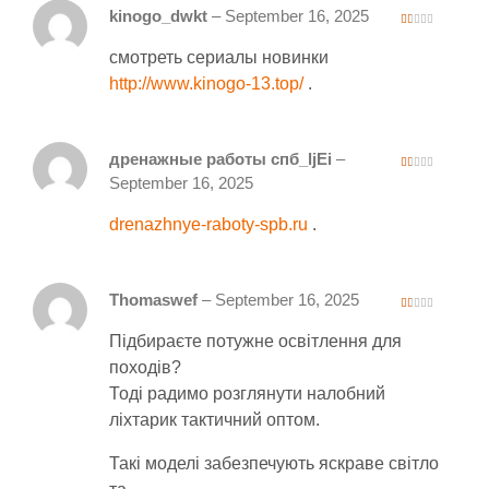
kinogo_dwkt
–
September 16, 2025
1
ou
смотреть сериалы новинки
t
of
5
http://www.kinogo-13.top/
.
дренажные работы спб_ljEi
–
1
September 16, 2025
ou
t
of
drenazhnye-raboty-spb.ru
.
5
Thomaswef
–
September 16, 2025
1
ou
Підбираєте потужне освітлення для
t
of
5
походів?
Тоді радимо розглянути налобний
ліхтарик тактичний оптом.
Такі моделі забезпечують яскраве світло