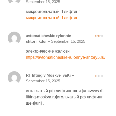
1
September 15, 2025
ou
t
of
микроигольчатый rf лифтинг
5
микроигольчатый rf лифтинг
.
avtomaticheskie rylonnie
2
shtori_kdor
–
September 15, 2025
out
of 5
электрические жалюзи
https://avtomaticheskie-rulonnye-shtory5.ru/
.
RF lifting v Moskve_vaKi
–
1
September 15, 2025
ou
t
of
игольчатый рф лифтинг шеи [url=www.rf-
5
lifting-moskva.ru]игольчатый рф лифтинг
шеи[/url] .