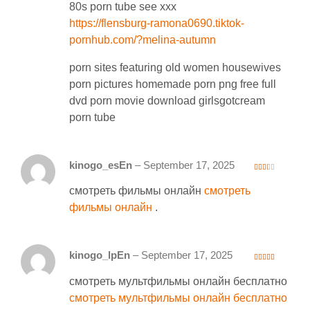
80s porn tube see xxx
https://flensburg-ramona0690.tiktok-
pornhub.com/?melina-autumn
porn sites featuring old women housewives
porn pictures homemade porn png free full
dvd porn movie download girlsgotcream
porn tube
kinogo_esEn
–
September 17, 2025
2
out
смотреть фильмы онлайн
смотреть
of 5
фильмы онлайн
.
kinogo_lpEn
–
September 17, 2025
3
out
of 5
смотреть мультфильмы онлайн бесплатно
смотреть мультфильмы онлайн бесплатно