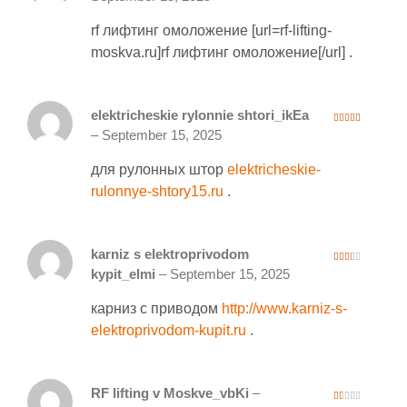
of 5
rf лифтинг омоложение [url=rf-lifting-
moskva.ru]rf лифтинг омоложение[/url] .
elektricheskie rylonnie shtori_ikEa
4
out of 5
–
September 15, 2025
для рулонных штор
elektricheskie-
rulonnye-shtory15.ru
.
karniz s elektroprivodom
2
kypit_elmi
–
September 15, 2025
out
of 5
карниз с приводом
http://www.karniz-s-
elektroprivodom-kupit.ru
.
RF lifting v Moskve_vbKi
–