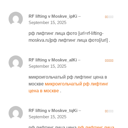
RF lifting v Moskve_ipKi
–
1
September 15, 2025
ou
t
of
рф лифтинг лица фото [url=rf-lifting-
5
moskva.ru]рф лифтинг лица фото[/url] .
RF lifting v Moskve_alKi
–
3
out
September 15, 2025
of 5
микроигольчатый рф лифтинг цена в
москве
микроигольчатый рф лифтинг
цена в москве
.
RF lifting v Moskve_tqKi
–
1
September 15, 2025
ou
t
of
рф лифтинг лица цена
рф лифтинг лица
5