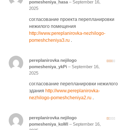
4
out of 5
pomesheniya_hasa
–
September 16,
2025
согласование проекта перепланировки
нежилого помещения
http://www.pereplanirovka-nezhilogo-
pomeshcheniya3.ru
.
pereplanirovka nejilogo
2
pomesheniya_ykPi
–
September 16,
out
of 5
2025
согласование перепланировки нежилого
здания
http://www.pereplanirovka-
nezhilogo-pomeshcheniya2.ru
.
pereplanirovka nejilogo
1
pomesheniya_koMl
–
September 16,
ou
t