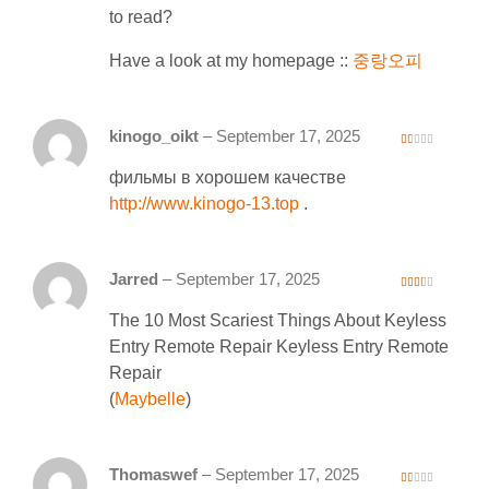
to read?
Have a look at my homepage ::
중랑오피
kinogo_oikt
–
September 17, 2025
1
ou
фильмы в хорошем качестве
t
of
5
http://www.kinogo-13.top
.
Jarred
–
September 17, 2025
2
out
The 10 Most Scariest Things About Keyless
of 5
Entry Remote Repair Keyless Entry Remote
Repair
(
Maybelle
)
Thomaswef
–
September 17, 2025