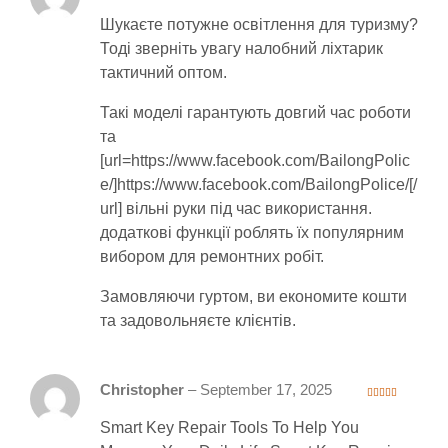
1
ou
Шукаєте потужне освітлення для туризму?
t
of
5
Тоді зверніть увагу налобний ліхтарик
тактичний оптом.
Такі моделі гарантують довгий час роботи
та
[url=https://www.facebook.com/BailongPolic
e/]https://www.facebook.com/BailongPolice/[/
url] вільні руки під час використання.
додаткові функції роблять їх популярним
вибором для ремонтних робіт.
Замовляючи гуртом, ви економите кошти
та задовольняєте клієнтів.
Christopher
–
September 17, 2025
4
out of 5
Smart Key Repair Tools To Help You