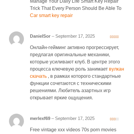
Manage Your Daily Life Smart Key Repair
Trick That Every Person Should Be Able To
Car smart key repair
DanielSor
–
September 17, 2025
4
out of 5
Онлайн-гейминг активно прогрессирует,
предлагая оригинальные механики,
которые усиливают клуб. В центре этого
процесса ключевую роль занимает
вулкан
скачать
, в рамках которого стандартные
функции сочетаются с техническими
решениями. Любитель азартных игр
открывает яркие ощущения.
merlexf69
–
September 17, 2025
2
out
Free vintage xxx videos 70s porn movies
of 5