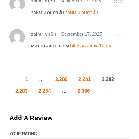
zaimi_huSl
–
September 17, 2025
1
ou
займы онлайн
займы онлайн
.
t
of
5
zaimi_vnSn
–
September 17, 2025
4
out of 5
микрозайм всем
https://zaimy-12.ru/
.
←
1
…
2,280
2,281
2,282
2,283
2,284
…
2,366
→
Add A Review
YOUR RATING