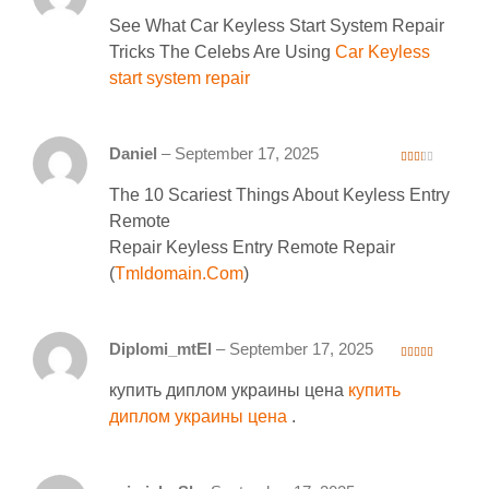
1
ou
See What Car Keyless Start System Repair
t
of
5
Tricks The Celebs Are Using
Car Keyless
start system repair
Daniel
–
September 17, 2025
2
out
The 10 Scariest Things About Keyless Entry
of 5
Remote
Repair Keyless Entry Remote Repair
(
Tmldomain.Com
)
Diplomi_mtEl
–
September 17, 2025
4
out of 5
купить диплом украины цена
купить
диплом украины цена
.