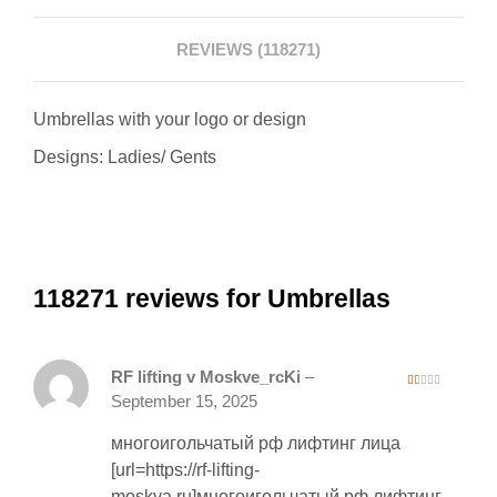
REVIEWS (118271)
Umbrellas with your logo or design
Designs: Ladies/ Gents
118271 reviews for Umbrellas
RF lifting v Moskve_rcKi
–
1
September 15, 2025
ou
t
of
многоигольчатый рф лифтинг лица
5
[url=https://rf-lifting-
moskva.ru]многоигольчатый рф лифтинг