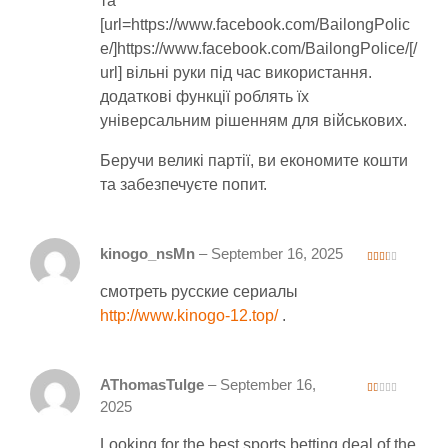
та
[url=https://www.facebook.com/BailongPolic
e/]https://www.facebook.com/BailongPolice/[/
url] вільні руки під час використання.
додаткові функції роблять їх
універсальним рішенням для військових.
Беручи великі партії, ви економите кошти
та забезпечуєте попит.
kinogo_nsMn
–
September 16, 2025
2
out
смотреть русские сериалы
of 5
http://www.kinogo-12.top/
.
AThomasTulge
–
September 16,
1
2025
ou
t
of
Looking for the best sports betting deal of the
5