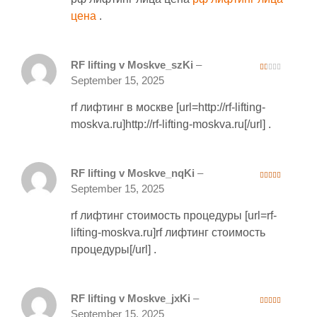
цена
.
RF lifting v Moskve_szKi
–
1
September 15, 2025
ou
t
of
rf лифтинг в москве [url=http://rf-lifting-
5
moskva.ru]http://rf-lifting-moskva.ru[/url] .
RF lifting v Moskve_nqKi
–
3
out
September 15, 2025
of 5
rf лифтинг стоимость процедуры [url=rf-
lifting-moskva.ru]rf лифтинг стоимость
процедуры[/url] .
RF lifting v Moskve_jxKi
–
3
out
September 15, 2025