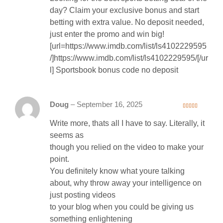
day? Claim your exclusive bonus and start
betting with extra value. No deposit needed,
just enter the promo and win big!
[url=https://www.imdb.com/list/ls4102229595
/]https://www.imdb.com/list/ls4102229595/[/ur
l] Sportsbook bonus code no deposit
Doug
–
September 16, 2025
3
out
of 5
Write more, thats all I have to say. Literally, it
seems as
though you relied on the video to make your
point.
You definitely know what youre talking
about, why throw away your intelligence on
just posting videos
to your blog when you could be giving us
something enlightening