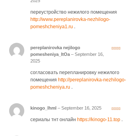
2025
of
5
переустройство нежилого помещения
http://www.pereplanirovka-nezhilogo-
pomeshcheniya1.ru
.
pereplanirovka nejilogo
3
out
pomesheniya_ltOa
–
September 16,
of 5
2025
согласовать перепланировку нежилого
помещения
http://pereplanirovka-nezhilogo-
pomeshcheniya.ru
.
kinogo_lhml
–
September 16, 2025
3
out
of 5
сериалы тнт онлайн
https://kinogo-11.top
.