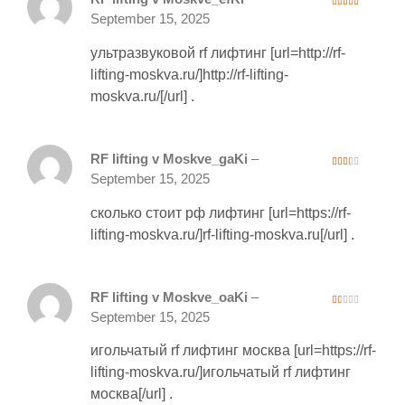
4
out of 5
September 15, 2025
ультразвуковой rf лифтинг [url=http://rf-
lifting-moskva.ru/]http://rf-lifting-
moskva.ru/[/url] .
RF lifting v Moskve_gaKi
–
2
September 15, 2025
out
of 5
сколько стоит рф лифтинг [url=https://rf-
lifting-moskva.ru/]rf-lifting-moskva.ru[/url] .
RF lifting v Moskve_oaKi
–
1
September 15, 2025
ou
t
of
игольчатый rf лифтинг москва [url=https://rf-
5
lifting-moskva.ru/]игольчатый rf лифтинг
москва[/url] .