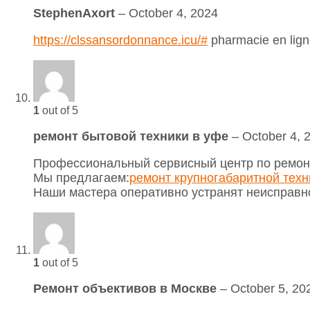
StephenAxort
–
October 4, 2024
https://clssansordonnance.icu/#
pharmacie en ligne
1
out of 5
ремонт бытовой техники в уфе
–
October 4, 
Профессиональный сервисный центр по ремонт
Мы предлагаем:
ремонт крупногабаритной техн
Наши мастера оперативно устранят неисправно
1
out of 5
Ремонт объективов в Москве
–
October 5, 20