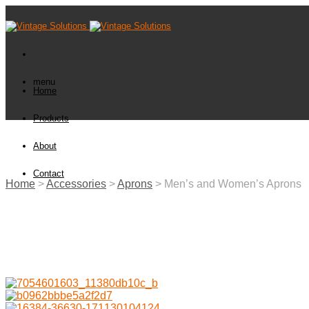
menu
Home
Products
About
Contact
Home
>
Accessories
>
Aprons
> Men’s and Women’s Aprons