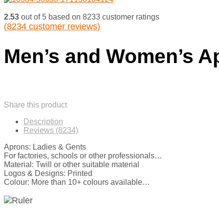
2.53
out of
5
based on
8233
customer ratings
(
8234
customer reviews)
Men’s and Women’s A
Share this product
Description
Reviews (8234)
Aprons: Ladies & Gents
For factories, schools or other professionals…
Material: Twill or other suitable material
Logos & Designs: Printed
Colour: More than 10+ colours available…