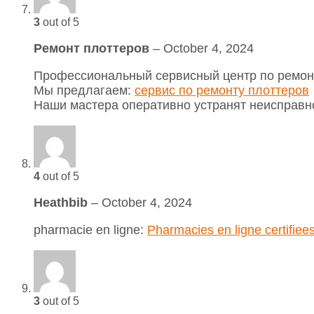
3
out of 5
Ремонт плоттеров
–
October 4, 2024
Профессиональный сервисный центр по ремонт
Мы предлагаем:
сервис по ремонту плоттеров
Наши мастера оперативно устранят неисправно
4
out of 5
Heathbib
–
October 4, 2024
pharmacie en ligne:
Pharmacies en ligne certifiee
3
out of 5