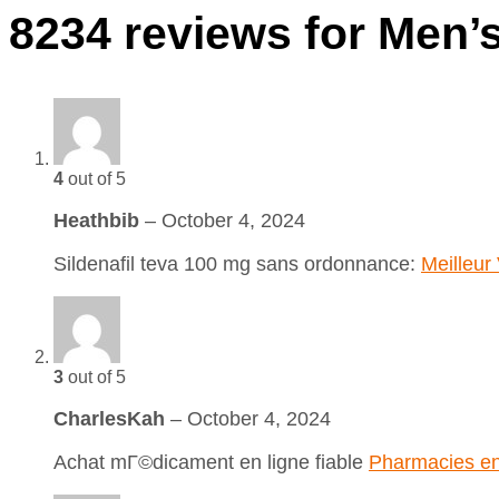
8234 reviews for Men
4
out of 5
Heathbib
–
October 4, 2024
Sildenafil teva 100 mg sans ordonnance:
Meilleur
3
out of 5
CharlesKah
–
October 4, 2024
Achat mГ©dicament en ligne fiable
Pharmacies en 