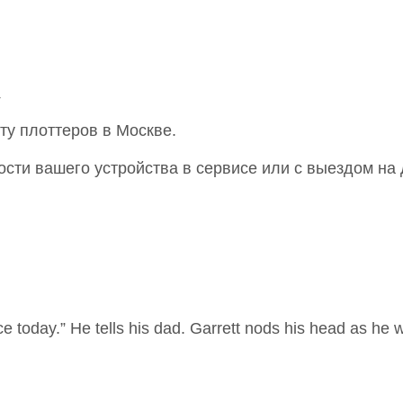
4
у плоттеров в Москве.
сти вашего устройства в сервисе или с выездом на 
ice today.” He tells his dad. Garrett nods his head as he 