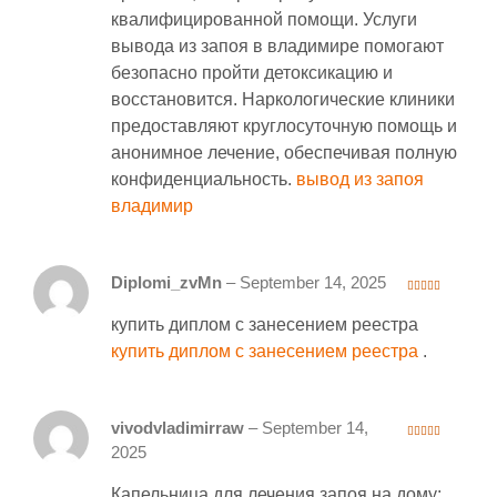
квалифицированной помощи. Услуги
вывода из запоя в владимире помогают
безопасно пройти детоксикацию и
восстановится. Наркологические клиники
предоставляют круглосуточную помощь и
анонимное лечение, обеспечивая полную
конфиденциальность.
вывод из запоя
владимир
Diplomi_zvMn
–
September 14, 2025
3
out
of 5
купить диплом с занесением реестра
купить диплом с занесением реестра
.
vivodvladimirraw
–
September 14,
4
out of 5
2025
Капельница для лечения запоя на дому: