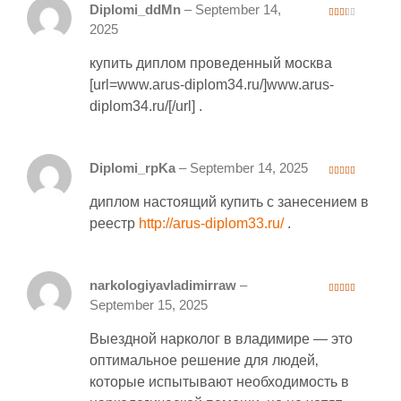
Diplomi_ddMn
–
September 14,
2
2025
out
of 5
купить диплом проведенный москва
[url=www.arus-diplom34.ru/]www.arus-
diplom34.ru/[/url] .
Diplomi_rpKa
–
September 14, 2025
3
out
of 5
диплом настоящий купить с занесением в
реестр
http://arus-diplom33.ru/
.
narkologiyavladimirraw
–
3
out
September 15, 2025
of 5
Выездной нарколог в владимире — это
оптимальное решение для людей‚
которые испытывают необходимость в