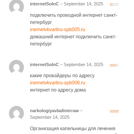
internetSoInC
–
September 14, 2025
1
ou
подключить проводной интернет санкт-
t
of
5
петербург
inernetvkvartiru-spb005.ru
домашний интернет подключить санкт-
петербург
internetSoInC
–
September 14, 2025
2
out
какие провайдеры по адресу
of 5
inernetvkvartiru-spb006.ru
интернет по адресу дома
narkologiyavladimirraw
–
4
out of 5
September 14, 2025
Организация капельницы для лечения