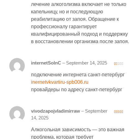
лечение алкоголизма включает не только
капельницу, но и последующую
реабилитацию от запоя. Обращение к
профессионалу гарантирует
квалифицированный подход и поддержку
в восстановлении организма после запоя.
internetSoInC
–
September 14, 2025
1
ou
подключение интернета санкт-петербург
t
of
5
inernetvkvartiru-spb006.ru
провайдеры по адресу санкт-петербург
vivodzapojvladimirraw
–
September
3
out
14, 2025
of 5
Алкогольная зависимость — это важная
проблема, которая требует