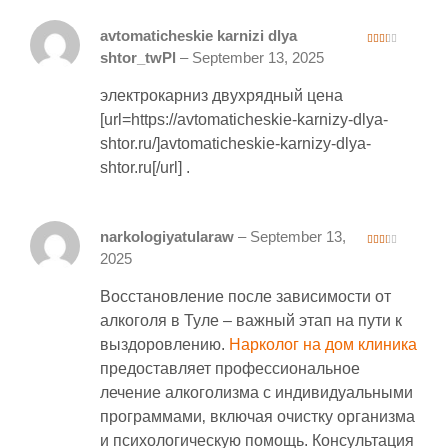
avtomaticheskie karnizi dlya
2
shtor_twPl
–
September 13, 2025
out
of 5
электрокарниз двухрядный цена
[url=https://avtomaticheskie-karnizy-dlya-
shtor.ru/]avtomaticheskie-karnizy-dlya-
shtor.ru[/url] .
narkologiyatularaw
–
September 13,
2
2025
out
of 5
Восстановление после зависимости от
алкоголя в Туле – важный этап на пути к
выздоровлению.
Нарколог на дом клиника
предоставляет профессиональное
лечение алкоголизма с индивидуальными
программами‚ включая очистку организма
и психологическую помощь. Консультация