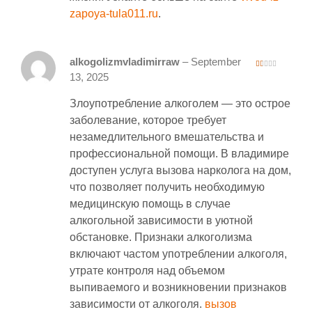
zapoya-tula011.ru
.
alkogolizmvladimirraw
–
September
1
13, 2025
ou
t
of
Злоупотребление алкоголем — это острое
5
заболевание, которое требует
незамедлительного вмешательства и
профессиональной помощи. В владимире
доступен услуга вызова нарколога на дом,
что позволяет получить необходимую
медицинскую помощь в случае
алкогольной зависимости в уютной
обстановке. Признаки алкоголизма
включают частом употреблении алкоголя,
утрате контроля над объемом
выпиваемого и возникновении признаков
зависимости от алкоголя.
вызов