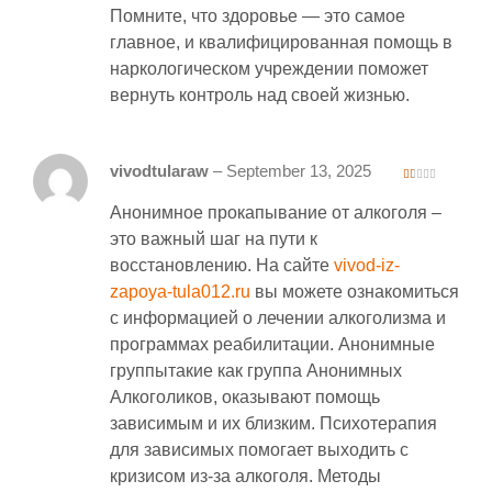
Помните, что здоровье — это самое
главное, и квалифицированная помощь в
наркологическом учреждении поможет
вернуть контроль над своей жизнью.
vivodtularaw
–
September 13, 2025
1
ou
Анонимное прокапывание от алкоголя –
t
of
5
это важный шаг на пути к
восстановлению. На сайте
vivod-iz-
zapoya-tula012.ru
вы можете ознакомиться
с информацией о лечении алкоголизма и
программах реабилитации. Анонимные
группытакие как группа Анонимных
Алкоголиков, оказывают помощь
зависимым и их близким. Психотерапия
для зависимых помогает выходить с
кризисом из-за алкоголя. Методы