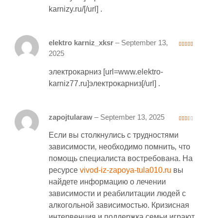
karnizy.ru/[/url] .
elektro karniz_xksr
–
September 13,
4
out of 5
2025
электрокарниз [url=www.elektro-
karniz77.ru]электрокарниз[/url] .
zapojtularaw
–
September 13, 2025
2
out
Если вы столкнулись с трудностями
of 5
зависимости‚ необходимо помнить‚ что
помощь специалиста востребована. На
ресурсе
vivod-iz-zapoya-tula010.ru
вы
найдете информацию о лечении
зависимости и реабилитации людей с
алкогольной зависимостью. Кризисная
интервенция и поддержка семьи играют