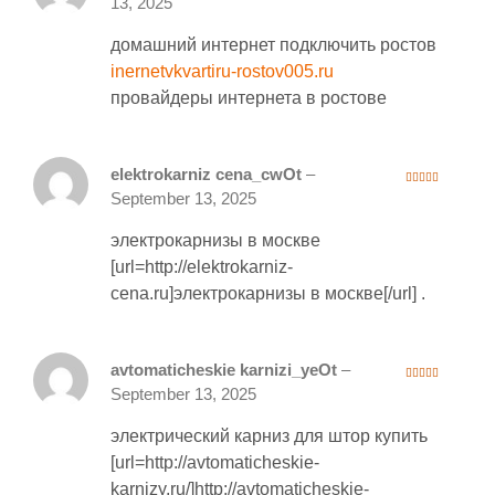
13, 2025
ou
t
of
домашний интернет подключить ростов
5
inernetvkvartiru-rostov005.ru
провайдеры интернета в ростове
elektrokarniz cena_cwOt
–
3
out
September 13, 2025
of 5
электрокарнизы в москве
[url=http://elektrokarniz-
cena.ru]электрокарнизы в москве[/url] .
avtomaticheskie karnizi_yeOt
–
4
out of 5
September 13, 2025
электрический карниз для штор купить
[url=http://avtomaticheskie-
karnizy.ru/]http://avtomaticheskie-